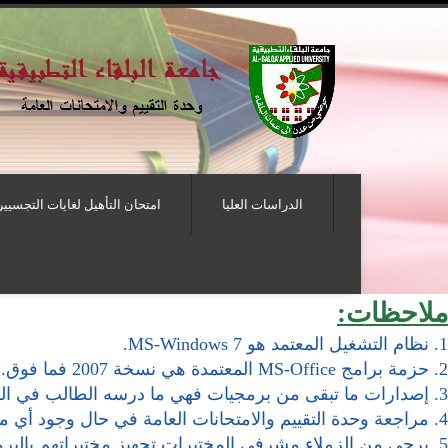
الدراسات العليا
امتحان التأهيل لغايات التجسيير
ملاحظات:
1. نظام التشغيل المعتمد هو MS-Windows 7.
2. حزمة برامج MS-Office المعتمدة هي نسخة 2007 فما فوق.
3. إصدارات ما تبقى من برمجيات فهي ما درسه الطالب في الكلية.
4. مراجعة وحدة التقييم والامتحانات العامة في حال وجود أي ملاحظات أو استفسارات بشأن البرمجيات.
5. يرجى من الزملاء مشرفي المختبرات تجهيز مختبراتهم بالبرمجيات اللازمة لعقد الامتحان كل حسب الامتحانات المحددة في مختبره.