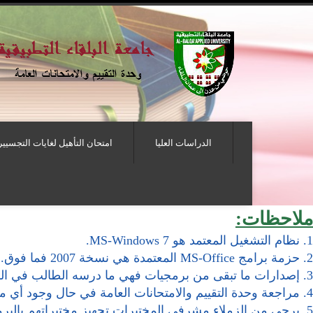
الدراسات العليا
امتحان التأهيل لغايات التجسيير
ملاحظات:
1. نظام التشغيل المعتمد هو MS-Windows 7.
2. حزمة برامج MS-Office المعتمدة هي نسخة 2007 فما فوق.
3. إصدارات ما تبقى من برمجيات فهي ما درسه الطالب في الكلية.
4. مراجعة وحدة التقييم والامتحانات العامة في حال وجود أي ملاحظات أو استفسارات بشأن البرمجيات.
5. يرجى من الزملاء مشرفي المختبرات تجهيز مختبراتهم بالبرمجيات اللازمة لعقد الامتحان كل حسب الامتحانات المحددة في مختبره.