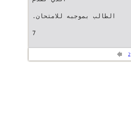
‫الطالب بموجبه للامتحان‪.‬‬
2