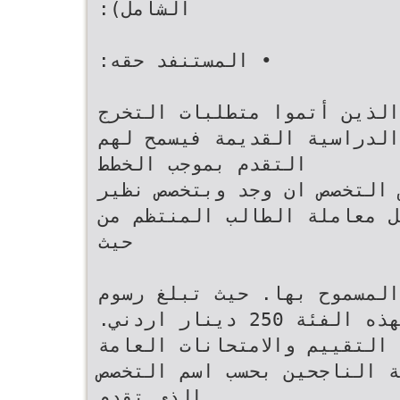
الشامل)‪:‬‬
‫• المستنفد حقه‪:‬‬
الثالثة :الطلبة الذين أتموا متطلبات التخرج
الدراسية القديمة فيسمح لهم
التقدم بموجب الخطط‬
 التخصص ان وجد وبتخصص نظير
ل معاملة الطالب المنتظم من
حيث‬
‫عدد مرات التقدم للامتحان المسموح بها‪ .‬حيث تبلغ رسوم
هذا الإمتحان لهذه الفئة ‪ 250‬دينار اردني‪.‬‬
 التقييم والامتحانات العامة
ة الناجحين بحسب اسم التخصص
الذي تقدم‬