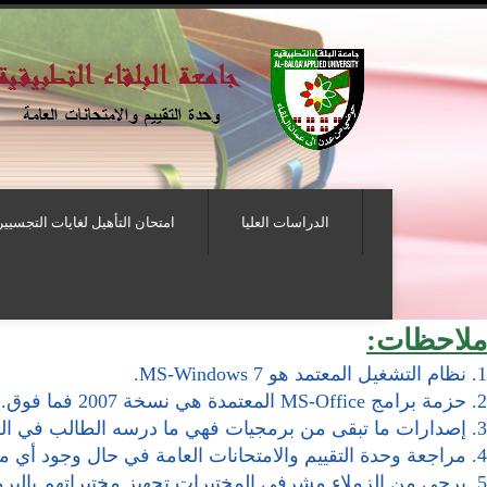
الدراسات العليا
امتحان التأهيل لغايات التجسيير
ملاحظات:
1. نظام التشغيل المعتمد هو MS-Windows 7.
2. حزمة برامج MS-Office المعتمدة هي نسخة 2007 فما فوق.
3. إصدارات ما تبقى من برمجيات فهي ما درسه الطالب في الكلية.
4. مراجعة وحدة التقييم والامتحانات العامة في حال وجود أي ملاحظات أو استفسارات بشأن البرمجيات.
5. يرجى من الزملاء مشرفي المختبرات تجهيز مختبراتهم بالبرمجيات اللازمة لعقد الامتحان كل حسب الامتحانات المحددة في مختبره.